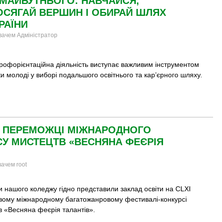
 МАЙБУТНЬОГО: НАВЧАЙСЯ,
СЯГАЙ ВЕРШИН І ОБИРАЙ ШЛЯХ
РАЇНИ
увачем Адміністратор
профорієнтаційна діяльність виступає важливим інструментом
и молоді у виборі подальшого освітнього та кар’єрного шляху.
– ПЕРЕМОЖЦІ МІЖНАРОДНОГО
У МИСТЕЦТВ «ВЕСНЯНА ФЕЄРІЯ
вачем root
 нашого коледжу гідно представили заклад освіти на CLXI
вому міжнародному багатожанровому фестивалі-конкурсі
в «Весняна феєрія талантів».