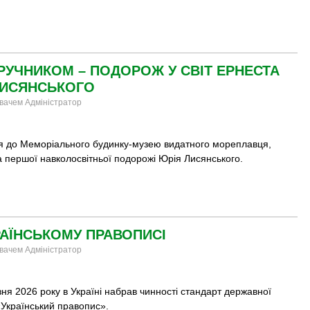
ДРУЧНИКОМ – ПОДОРОЖ У СВІТ ЕРНЕСТА
ЛИСЯНСЬКОГО
увачем Адміністратор
ія до Меморіального будинку-музею видатного мореплавця,
а першої навколосвітньої подорожі
Юрія Лисянського
.
РАЇНСЬКОМУ ПРАВОПИСІ
увачем Адміністратор
ня 2026 року в Україні набрав чинності стандарт державної
«Український правопис».