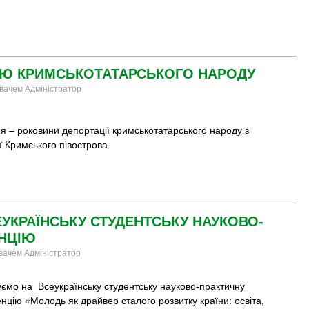
ІЮ КРИМСЬКОТАТАРСЬКОГО НАРОДУ
увачем Адміністратор
я – роковини депортації кримськотатарського народу з
ї Кримського півострова.
УКРАЇНСЬКУ СТУДЕНТСЬКУ НАУКОВО-
НЦІЮ
увачем Адміністратор
ємо на Всеукраїнську студентську науково-практичну
цію «Молодь як драйвер сталого розвитку країни: освіта,