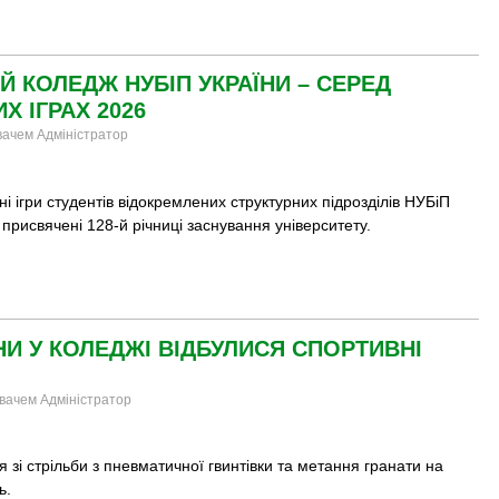
 КОЛЕДЖ НУБІП УКРАЇНИ – СЕРЕД
Х ІГРАХ 2026
увачем Адміністратор
і ігри студентів відокремлених структурних підрозділів НУБіП
 присвячені 128-й річниці заснування університету.
НИ У КОЛЕДЖІ ВІДБУЛИСЯ СПОРТИВНІ
увачем Адміністратор
 зі стрільби з пневматичної гвинтівки та метання гранати на
ь.