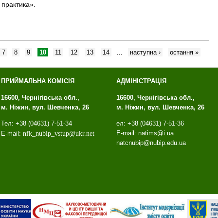
 практика».
7
8
9
10
11
12
13
14
…
наступна ›
остання »
ПРИЙМАЛЬНА КОМІСІЯ
АДМІНІСТРАЦІЯ
16600, Чернігівська обл.,
16600, Чернігівська обл.,
м. Ніжин, вул. Шевченка, 26
м. Ніжин, вул. Шевченка, 26
Тел: +38 (04631) 7-51-34
ел: +38 (04631) 7-51-36
E-mail: natims@i.ua
E-mail:
nfk
_
nubip
_
vstup
@
ukr
.
net
natcnubip@nubip.edu.ua