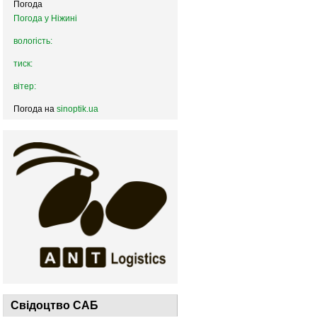
Погода
Погода у
Ніжині
вологість:
тиск:
вітер:
Погода на
sinoptik.ua
Свідоцтво САБ