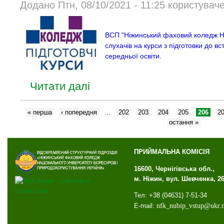
Додано Птн, 08/10/2021 - 11:25 користувач
ВСП "Ніжинський фаховий коледж Н
слухачів на курси з підготовки до вс
середньої освіти.
Читати далі
« перша
‹ попередня
…
202
203
204
205
206
2
остання »
ПРИЙМАЛЬНА КОМІСІЯ
16600, Чернігівська обл.,
м. Ніжин, вул. Шевченка, 2
Тел: +38 (04631) 7-51-34
E-mail:
nfk
_
nubip
_
vstup
@
ukr
.