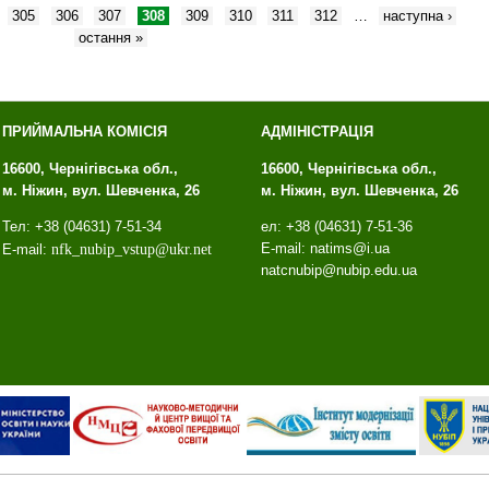
305
306
307
308
309
310
311
312
…
наступна ›
остання »
ПРИЙМАЛЬНА КОМІСІЯ
АДМІНІСТРАЦІЯ
16600, Чернігівська обл.,
16600, Чернігівська обл.,
м. Ніжин, вул. Шевченка, 26
м. Ніжин, вул. Шевченка, 26
Тел: +38 (04631) 7-51-34
ел: +38 (04631) 7-51-36
E-mail: natims@i.ua
E-mail:
nfk
_
nubip
_
vstup
@
ukr
.
net
natcnubip@nubip.edu.ua