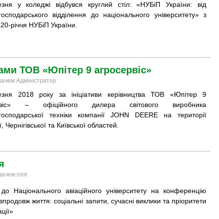
зня у коледжі відбувся круглий стіл: «НУБіП України: від
огосподарського відділення до національного університету» з
20-річчя НУБіП України. ​​​
ами ТОВ «Юпітер 9 агросервіс»
увачем Адміністратор
зня 2018 року за ініціативи керівництва ТОВ «Юпітер 9
ервіс» – офіційного дилера світового виробника
огосподарської техніки компанії JOHN DEERE на території
, Чернігівської та Київської областей​.
я
вачем root
 до Національного авіаційного університету на конференцію
впродовж життя: соціальні запити, сучасні виклики та пріоритети
ії»​​