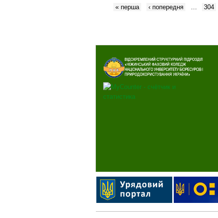
« перша
‹ попередня
…
304