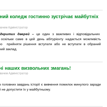
ний коледж гостинно зустрічає майбутніх
увачем Адміністратор
ідкритих дверей –
це один з важливих і відповідальних
, оскільки саме в цей день абітурієнту надається можливість
но прийняти рішення вступати або не вступати в обраний
ий заклад. ​
ні наших визвольних змагань!
увачем Адміністратор
з головних завдань історії є вивчення помилок минулого заради
 не допустити їх у майбутньому. ​