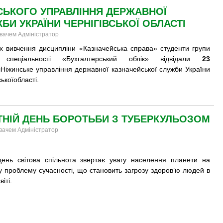
СЬКОГО УПРАВЛІННЯ ДЕРЖАВНОЇ
БИ УКРАЇНИ ЧЕРНІГІВСЬКОЇ ОБЛАСТІ
увачем Адміністратор
х вивчення дисципліни «Казначейська справа» студенти групи
спеціальності «Бухгалтерський облік» відвідали
23
я
Ніжинське управління державної казначейської служби України
ькоїобласті.​
ІТНІЙ ДЕНЬ БОРОТЬБИ З ТУБЕРКУЛЬОЗОМ
увачем Адміністратор
ень світова спільнота звертає увагу населення планети на
у проблему сучасності, що становить загрозу здоров’ю людей в
іті.​