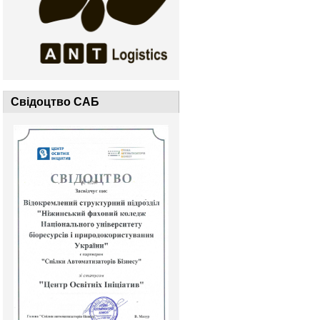
Свідоцтво САБ