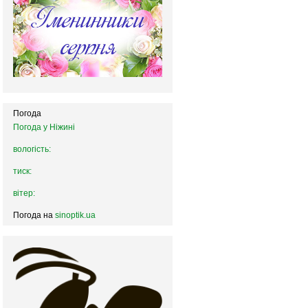
Погода
Погода у
Ніжині
вологість:
тиск:
вітер:
Погода на
sinoptik.ua