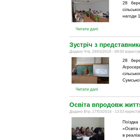
28 бере
сільськ
нагоди 1
Читати далі
Зустріч з представник
Додано Чтв, 29/03/2018 - 09:00 корист
28 бере
Агрос
сільськ
Сумської
Читати далі
Освіта впродовж житт
Додано Втр, 27/03/2018 - 13:03 користу
Поїздка
«Освіта 
в реалізац