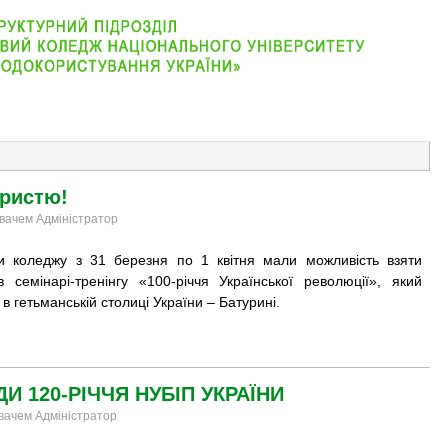
АБІТУРІЄНТУ
ВІДДІЛЕННЯ
СТУДЕНТУ
КОНТАКТ
ористю!
увачем Адміністратор
и коледжу з 31 березня по 1 квітня мали можливість взяти
в семінарі-тренінгу «100-річчя Української революції», який
 в гетьманській столиці України – Батурині.​
ДИ 120-РІЧЧЯ НУБІП УКРАЇНИ
увачем Адміністратор