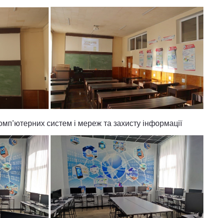
омп’ютерних систе
м і мереж та захисту інформації