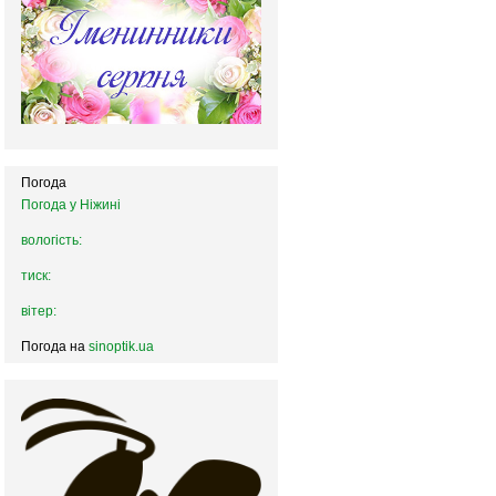
Погода
Погода у
Ніжині
вологість:
тиск:
вітер:
Погода на
sinoptik.ua