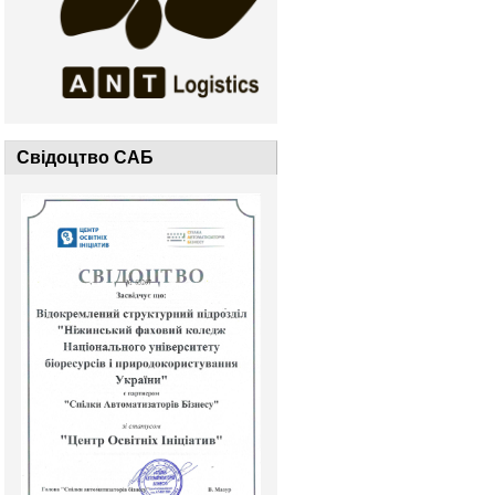
Свідоцтво САБ