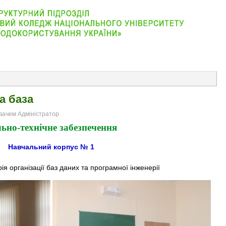
АБІТУРІЄНТУ
ВІДДІЛЕННЯ
СТУДЕНТУ
КОНТАКТ
а база
увачем Адміністратор
льно-технічне забезпечення
Навчальний корпус № 1
я організації баз даних та програмної інженерії