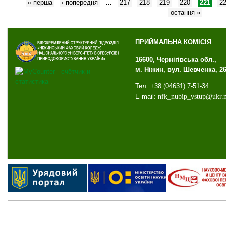
« перша
‹ попередня
…
217
218
219
220
221
2
остання »
ПРИЙМАЛЬНА КОМІСІЯ
16600, Чернігівська обл.,
м. Ніжин, вул. Шевченка, 2
Тел: +38 (04631) 7-51-34
E-mail:
nfk
_
nubip
_
vstup
@
ukr
.