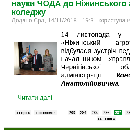
науки ЧОДА до Ніжинського 
коледжу
Додано Срд, 14/11/2018 - 19:31 користувач
14 листопада у 
«Ніжинський агро
відбулася зустріч пед
начальником Управл
Чернігівської о
адміністрації
Кон
Анатолійовичем.
Читати далі
« перша
‹ попередня
…
283
284
285
286
287
2
остання »