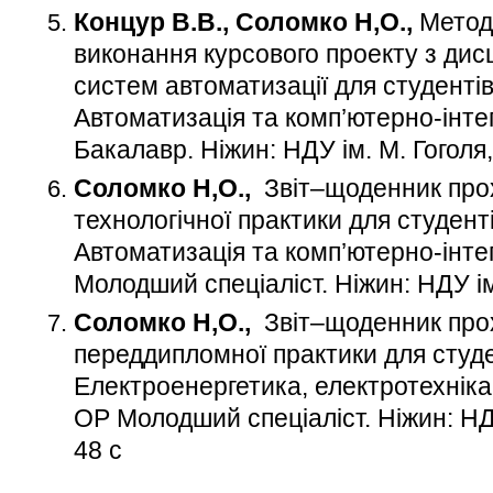
Концур В.В., Соломко Н,О.,
Методи
виконання курсового проекту з ди
систем автоматизації для студентів
Автоматизація та комп’ютерно-інтег
Бакалавр. Ніжин: НДУ ім. М. Гоголя,
Соломко Н,О.,
Звіт–щоденник про
технологічної практики для студент
Автоматизація та комп’ютерно-інтег
Молодший спеціаліст. Ніжин: НДУ ім.
Соломко Н,О.,
Звіт–щоденник про
переддипломної практики для студе
Електроенергетика, електротехніка
ОР Молодший спеціаліст. Ніжин: НДУ
48 с