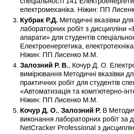
спеціальності 141 Електроенергети
електромеханіка. Ніжин: ПП Лисен
Кубрак Р.Д.
Методичні вказівки для
лабораторних робіт з дисципліни 
апарати» для студентів спеціально
Електроенергетика, електротехніка
Ніжин: ПП Лисенко М.М.
Залозний Р. В.
, Кочур Д. О. Електр
вимірювання Методичні вказівки д
практичних робіт для студентів спе
«Автоматизація та комп’ютерно-інте
Ніжин: ПП Лисенко М.М.
Кочур Д. О.
,
Залозний Р.
В Методич
виконання лабораторних робіт за 
NetCracker Professional з дисциплі