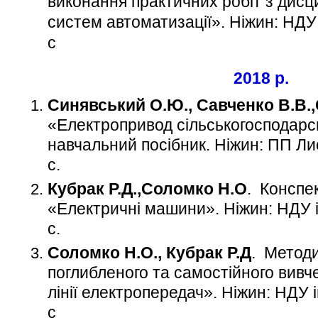
виконання практичних робіт з дис
систем автоматизації». Ніжин: НДУ і
с
2018 р.
Синявський О.Ю., Савченко В.В.
«Електропривод сільськогосподарс
навчальний посібник. Ніжин: ПП Ли
с.
Кубрак Р.Д.,Соломко Н.О
. Конспек
«Електричні машини». Ніжин: НДУ ім
с.
Соломко Н.О., Кубрак Р.Д
. Методи
поглибленого та самостійного вивч
лінії електропередач». Ніжин: НДУ і
с