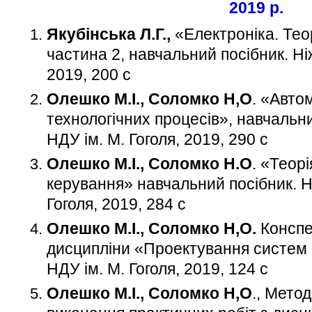
2019 р.
Якубінська Л.Г.,
«Електроніка. Теор
частина 2, навчальний посібник. Ніж
2019, 200 с
Олешко М.І., Соломко Н,О
. «Авто
технологічних процесів», навчальни
НДУ ім. М. Гоголя, 2019, 290 с
Олешко М.І., Соломко Н.О
. «Теор
керування» навчальний посібник. Н
Гоголя, 2019, 284 с
Олешко М.І., Соломко Н,О.
Конспе
дисципліни «Проектування систем а
НДУ ім. М. Гоголя, 2019, 124 с
Олешко М.І., Соломко Н,О
., Метод