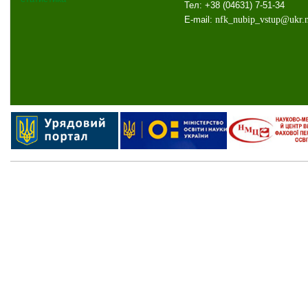
Тел: +38 (04631) 7-51-34
E-mail:
nfk
_
nubip
_
vstup
@
ukr
.