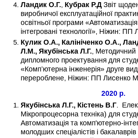
Ландик О.Г.
,
Кубрак Р.Д
Звіт щоде
виробничої експлуатаційної практи
освітньої програми «Автоматизація
інтегровані технології», Ніжин: ПП
Кулик О.А., Калініченко О.А., Лан
Л.М., Якубінська Л.Г.
, Методичний 
дипломного проектування для студе
«Комп’ютерна інженерія» друге вид
перероблене, Ніжин: ПП Лисенко 
2020 р.
Якубінська Л.Г., Кістень В.Г
. Елек
Мікропроцесорна техніка) для студ
Автоматизація та комп'ютерно-інтег
молодших спеціалістів і бакалаврі