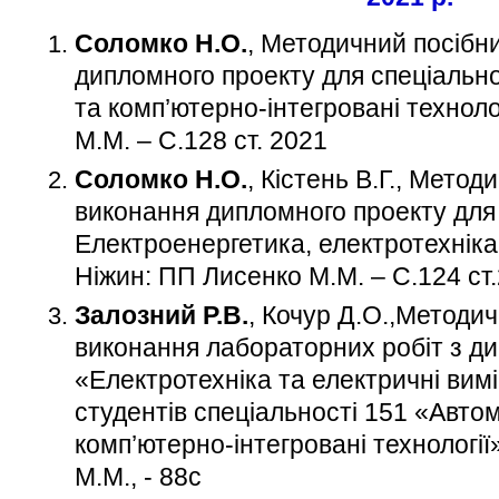
Соломко Н.О.
, Методичний посібн
дипломного проекту для спеціально
та комп’ютерно-інтегровані техноло
М.М. – С.128 ст. 2021
Соломко Н.О.
, Кістень В.Г., Метод
виконання дипломного проекту для 
Електроенергетика, електротехніка
Ніжин: ПП Лисенко М.М. – С.124 ст
Залозний Р.В.
, Кочур Д.О.,Методич
виконання лабораторних робіт з д
«Електротехніка та електричні вим
студентів спеціальності 151 «Автом
комп’ютерно-інтегровані технології
М.М., - 88с