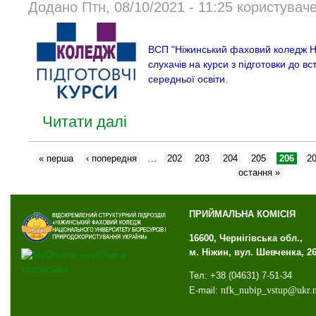
Додано Птн, 08/10/2021 - 11:25 користувач
ВСП "Ніжинський фаховий коледж Н
слухачів на курси з підготовки до вс
середньої освіти.
Читати далі
« перша
‹ попередня
…
202
203
204
205
206
2
остання »
ПРИЙМАЛЬНА КОМІСІЯ
16600, Чернігівська обл.,
м. Ніжин, вул. Шевченка, 2
Тел: +38 (04631) 7-51-34
E-mail:
nfk
_
nubip
_
vstup
@
ukr
.