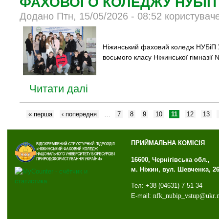
ФАХОВОГО КОЛЕДЖУ НУБІП 
Додано Птн, 15/05/2026 - 08:52 користувач
Ніжинський фаховий коледж НУБіП Ук
восьмого класу Ніжинської гімназії 
Читати далі
« перша
‹ попередня
…
7
8
9
10
11
12
13
ПРИЙМАЛЬНА КОМІСІЯ
16600, Чернігівська обл.,
м. Ніжин, вул. Шевченка, 2
Тел: +38 (04631) 7-51-34
E-mail:
nfk
_
nubip
_
vstup
@
ukr
.