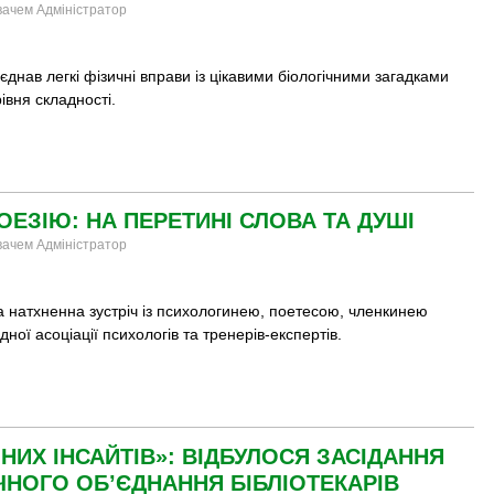
увачем Адміністратор
єднав легкі фізичні вправи із цікавими біологічними загадками
рівня складності.
ОЕЗІЮ: НА ПЕРЕТИНІ СЛОВА ТА ДУШІ
увачем Адміністратор
а натхненна зустріч із психологинею, поетесою, членкинею
ної асоціації психологів та тренерів-експертів.
НИХ ІНСАЙТІВ»: ВІДБУЛОСЯ ЗАСІДАННЯ
НОГО ОБ’ЄДНАННЯ БІБЛІОТЕКАРІВ