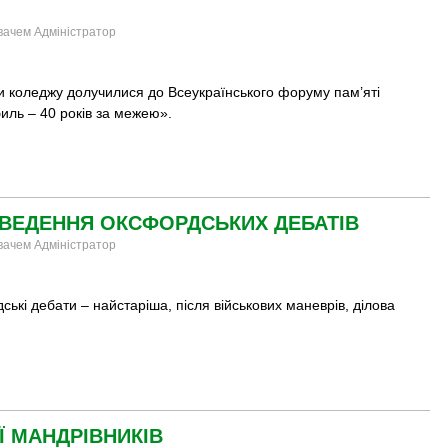
увачем Адміністратор
и коледжу долучилися до Всеукраїнського форуму пам’яті
иль – 40 років за межею».
ОВЕДЕННЯ ОКСФОРДСЬКИХ ДЕБАТІВ
увачем Адміністратор
ькі дебати – найстаріша, після військових маневрів, ділова
Ї МАНДРІВНИКІВ