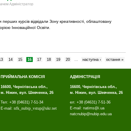
увачем Адміністратор
 перших курсів відвідали Зону креативності, облаштовану
рією Інноваційної Освіти.
13
14
15
16
17
18
19
20
…
наступна ›
остання »
ПРИЙМАЛЬНА КОМІСІЯ
АДМІНІСТРАЦІЯ
16600, Чернігівська обл.,
16600, Чернігівська обл.,
м. Ніжин, вул. Шевченка, 26
м. Ніжин, вул. Шевченка, 26
Тел: +38 (04631) 7-51-34
ел: +38 (04631) 7-51-36
E-mail: natims@i.ua
E-mail:
nfk
_
nubip
_
vstup
@
ukr
.
net
natcnubip@nubip.edu.ua