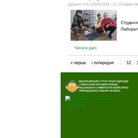
Додано Чтв, 23/04/2026 - 11:25 корист
Студенти
Лаборато
Читати далі
« перша
‹ попередня
…
12