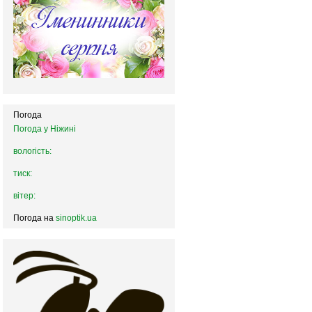
Погода
Погода у
Ніжині
вологість:
тиск:
вітер:
Погода на
sinoptik.ua