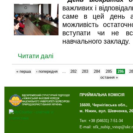
важливих і відповідал
саме в цей день аб
можливість остаточ
вступати чи не вс
навчального закладу.
Читати далі
« перша
‹ попередня
…
282
283
284
285
286
2
остання »
ПРИЙМАЛЬНА КОМІСІЯ
16600, Чернігівська обл.,
м. Ніжин, вул. Шевченка, 2
Тел: +38 (04631) 7-51-34
E-mail:
nfk
_
nubip
_
vstup
@
ukr
.