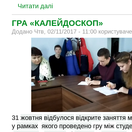
Читати далі
ГРА «КАЛЕЙДОСКОП»
Додано Чтв, 02/11/2017 - 11:00 користувач
31
жовтня
відбулося
відкрите
заняття
м
у
рамках
якого
проведено
гру між
студ