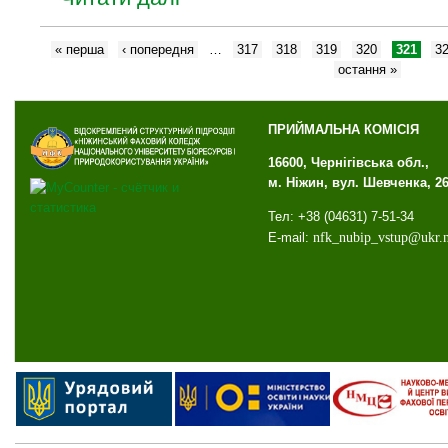
« перша
‹ попередня
…
317
318
319
320
321
3
остання »
ПРИЙМАЛЬНА КОМІСІЯ
16600, Чернігівська обл.,
м. Ніжин, вул. Шевченка, 2
Тел: +38 (04631) 7-51-34
E-mail:
nfk
_
nubip
_
vstup
@
ukr
.