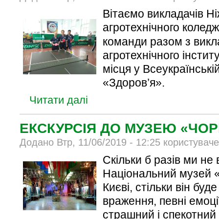
Вітаємо викладачів Н
агротехнічного колед
команди разом з викл
агротехнічного інстит
місця у Всеукраїнській
«Здоров’я».
Читати далі
ЕКСКУРСІЯ ДО МУЗЕЮ «ЧО
Додано Втр, 11/06/2019 - 12:25 користувач
Скільки б разів ми не 
Національний музей «
Києві, стільки він бу
враження, певні емоції
страшний і спекотний 