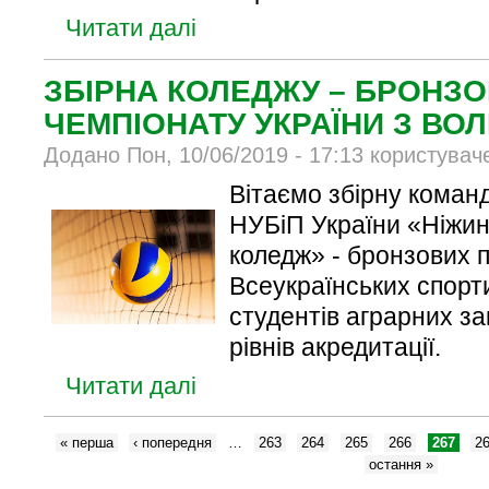
Читати далі
ЗБІРНА КОЛЕДЖУ – БРОНЗ
ЧЕМПІОНАТУ УКРАЇНИ З ВО
Додано Пон, 10/06/2019 - 17:13 користувач
Вітаємо збірну коман
НУБіП України «Ніжин
коледж» - бронзових 
Всеукраїнських спорти
студентів аграрних зак
рівнів акредитації.
Читати далі
« перша
‹ попередня
…
263
264
265
266
267
2
остання »