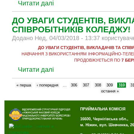
Читати далі
ДО УВАГИ СТУДЕНТІВ, ВИКЛ
СПІВРОБІТНИКІВ КОЛЕДЖУ!
Додано Нед, 04/03/2018 - 13:37 користувач
ДО УВАГИ СТУДЕНТІВ, ВИКЛАДАЧІВ ТА СПІВ
НАВЧАННЯ З ВИКОРИСТАННЯМ ІНФОРМАЦІЙНО-ТЕЛЕ
ПРОДОВЖУЄТЬСЯ ПО
7 БЕ
Читати далі
« перша
‹ попередня
…
306
307
308
309
310
3
остання »
ПРИЙМАЛЬНА КОМІСІЯ
16600, Чернігівська обл.,
м. Ніжин, вул. Шевченка, 2