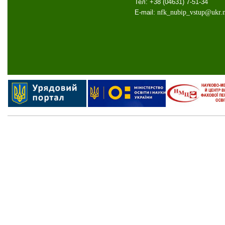
Тел: +38 (04631) 7-51-34
E-mail:
nfk
_
nubip
_
vstup
@
ukr
.