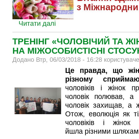
з Міжнародни
Читати далі
ТРЕНІНГ «ЧОЛОВІЧИЙ ТА Ж
НА МІЖОСОБИСТІСНІ СТОСУ
Додано Втр, 06/03/2018 - 16:28 користувач
Це правда, що жін
різному сприйма
чоловіків і жінок п
чоловік полював, а 
чоловік захищав, а 
Отож, еволюція як т
чоловіків і жінок
йшла різними шляхами.